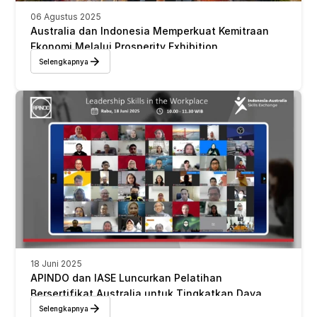
06 Agustus 2025
Australia dan Indonesia Memperkuat Kemitraan 
Ekonomi Melalui Prosperity Exhibition
Selengkapnya
18 Juni 2025
APINDO dan IASE Luncurkan Pelatihan 
Bersertifikat Australia untuk Tingkatkan Daya 
Saing SDM Indonesia 
Selengkapnya