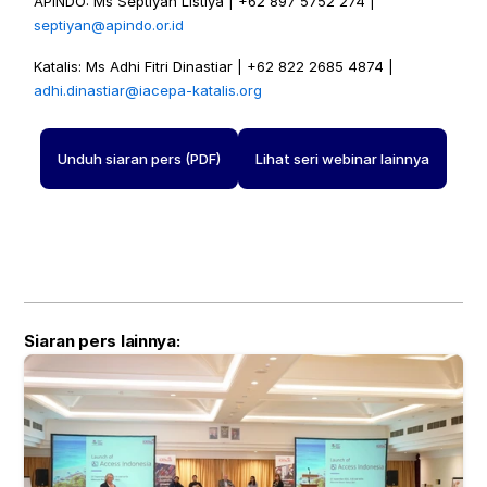
APINDO: Ms Septiyan Listiya | +62 897 5752 274 | 
septiyan@apindo.or.id 
Katalis: Ms Adhi Fitri Dinastiar | +62 822 2685 4874 | 
adhi.dinastiar@iacepa-katalis.org
Unduh siaran pers (PDF)
Lihat seri webinar lainnya
Siaran pers lainnya: