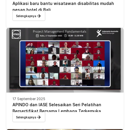
Aplikasi baru bantu wisatawan disabilitas mudah 
pesan hotel di Bali
Selengkapnya
17 September 2025
APINDO dan IASE Selesaikan Seri Pelatihan 
Bersertifikat Bersama Lembaga Terkemuka 
Australia 
Selengkapnya