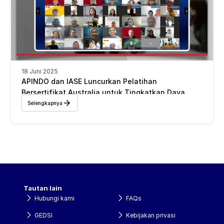
18 Juni 2025
APINDO dan IASE Luncurkan Pelatihan 
Bersertifikat Australia untuk Tingkatkan Daya 
Saing SDM Indonesia 
Selengkapnya
Tautan lain
Hubungi kami
FAQs
GEDSI
Kebijakan privasi