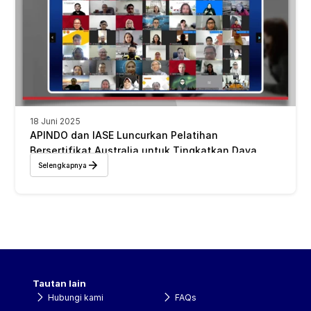
18 Juni 2025
APINDO dan IASE Luncurkan Pelatihan 
Bersertifikat Australia untuk Tingkatkan Daya 
Saing SDM Indonesia 
Selengkapnya
Tautan lain
Hubungi kami
FAQs