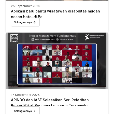
25 September 2025
Aplikasi baru bantu wisatawan disabilitas mudah 
pesan hotel di Bali
Selengkapnya
17 September 2025
APINDO dan IASE Selesaikan Seri Pelatihan 
Bersertifikat Bersama Lembaga Terkemuka 
Australia 
Selengkapnya