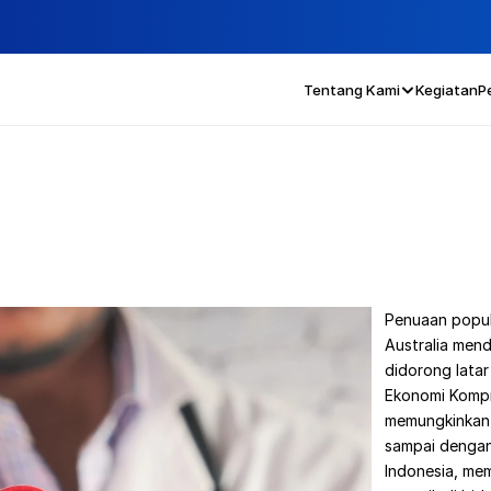
Tentang Kami
Kegiatan
P
Penuaan popul
Australia mend
didorong latar 
Ekonomi Kompre
memungkinkan 
sampai dengan 
Indonesia, me