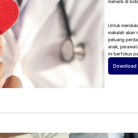
menarik di bi
Untuk mendukun
makalah akan 
peluang perdag
anak, perawata
ini berfokus p
Download 